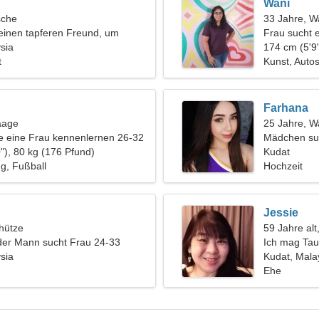
Wani
sche
33 Jahre, 
einen tapferen Freund, um
Frau sucht 
u tanzen
sia
174 cm (5'9"
t
Kunst, Auto
Farhana
aage
25 Jahre, 
 eine Frau kennenlernen 26-32
Mädchen su
"), 80 kg (176 Pfund)
Kudat
g, Fußball
Hochzeit
Jessie
hütze
59 Jahre alt
der Mann sucht Frau 24-33
Ich mag Tau
sia
Kudat, Mala
Ehe