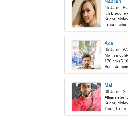
Nabilah
45 Jahre, Fi
Ich brauche 
zusammen z
Kudat, Malay
Freundschaf
Ace
35 Jahre, W
Mann möchte
176 cm (5'10
Base-Jumpin
Mal
36 Jahre, Sc
Alleinstehen
Kudat, Malay
Tiere, Liebe