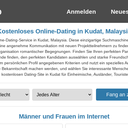
Anmelden
Neues
Kostenloses Online-Dating in Kudat, Malaysi
ine-Dating-Service in Kudat, Malaysia. Diese einzigartige Suchmaschine
n, eine angenehme Kommunikation mit neuen Projektteilnehmern zu find
 Organisation romantischer Begegnungen. Finden Sie Ihren perfekten Pa
nde finden, den perfekten Kandidaten auswählen und starke Freundscha
 persönlichen Profil angegebenen Kriterien und nutzt ein spezielles 
kte Bekanntschaft machen werden, und wählen Sie interessante Mensche
kostenlosen Dating-Site in Kudat für Einheimische, Ausländer, Touriste
Männer und Frauen im Internet