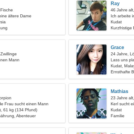
Ray
 Fische
46 Jahre alt
eine ältere Dame
Ich arbeite 
sia
brauche ein
Kudat
hung
Kurzfristige
Grace
 Zwillinge
24 Jahre, L
einen Mann
Lass uns pla
Frau
Kudat, Mala
Ernsthafte 
Mathias
orpion
23 Jahre alt,
de Frau sucht einen Mann
Kerl sucht 
), 61 kg (134 Pfund)
Kudat
ährung, Abenteuer
Familie