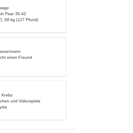
Waage
ein Paar 35-42
), 58 kg (127 Pfund)
s
Wassermann
cht einen Freund
, Krebs
chen und Videospiele
ysia