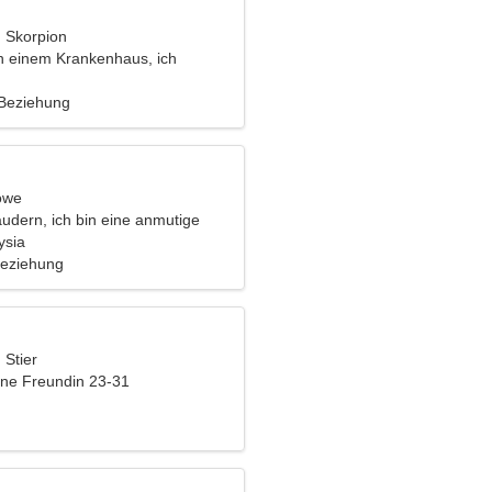
, Skorpion
in einem Krankenhaus, ich
e perfekte Frau
 Beziehung
öwe
udern, ich bin eine anmutige
ysia
Beziehung
 Stier
eine Freundin 23-31