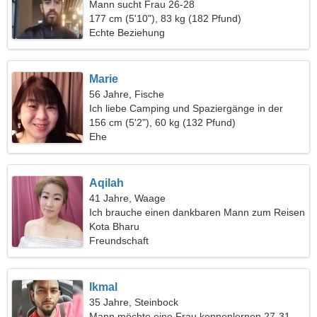
Mann sucht Frau 26-28
177 cm (5'10"), 83 kg (182 Pfund)
Echte Beziehung
Marie
56 Jahre, Fische
Ich liebe Camping und Spaziergänge in der
Natur
156 cm (5'2"), 60 kg (132 Pfund)
Ehe
Aqilah
41 Jahre, Waage
Ich brauche einen dankbaren Mann zum Reisen
Kota Bharu
Freundschaft
Ikmal
35 Jahre, Steinbock
Mann möchte eine Frau kennenlernen 27-31