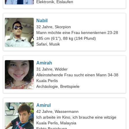
Elektronik, Eislaufen
Nabil
32 Jahre, Skorpion
Mann möchte eine Frau kennenlernen 23-28
185 cm (6'1"), 88 kg (194 Pfund)
Safari, Musik
Amirah
31 Jahre, Widder
Alleinstehende Frau sucht einen Mann 34-38
Kuala Perlis
Archäologie, Brettspiele
Amirul
42 Jahre, Wassermann
Ich arbeite im Kino, ich brauche eine witzige
Frau
Kuala Perlis, Malaysia
Echte Beziehung