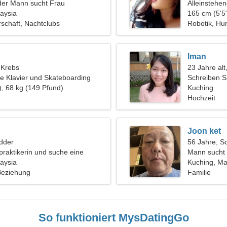
der Mann sucht Frau
Alleinstehe
aysia
165 cm (5'5"
schaft, Nachtclubs
Robotik, Hu
Iman
, Krebs
23 Jahre alt
e Klavier und Skateboarding
Schreiben Si
), 68 kg (149 Pfund)
Frau
Kuching
Hochzeit
Joon ket
dder
56 Jahre, S
opraktikerin und suche eine
Mann sucht 
liche Frau
aysia
Kuching, Ma
 Beziehung
Familie
So funktioniert MysDatingGo