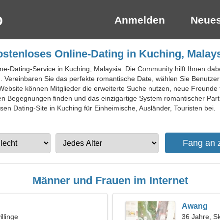
Anmelden
Neues
stenloses Online-Dating in Kuching, Malay
ne-Dating-Service in Kuching, Malaysia. Die Community hilft Ihnen dabei
. Vereinbaren Sie das perfekte romantische Date, wählen Sie Benutzer
r Website können Mitglieder die erweiterte Suche nutzen, neue Freunde
nten Begegnungen finden und das einzigartige System romantischer Pa
sen Dating-Site in Kuching für Einheimische, Ausländer, Touristen bei.
Männer und Frauen im Internet
Awang
llinge
36 Jahre, S