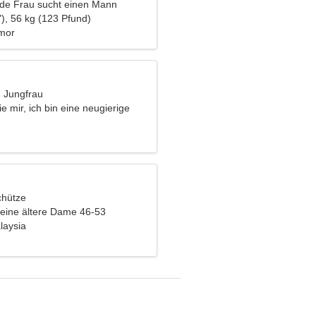
nde Frau sucht einen Mann
), 56 kg (123 Pfund)
mor
, Jungfrau
e mir, ich bin eine neugierige
chütze
eine ältere Dame 46-53
laysia