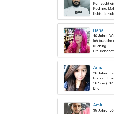
Kerl sucht e
Kuching, Mal
Echte Bezie
Hana
40 Jahre, Wi
Ich brauche 
zusammen z
Kuching
Freundschaf
Anis
26 Jahre, Zwi
Frau sucht 
167 cm (5'6"
Ehe
Amir
35 Jahre, L