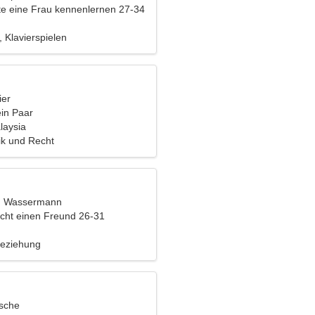
e eine Frau kennenlernen 27-34
, Klavierspielen
ier
ein Paar
laysia
tik und Recht
t, Wassermann
cht einen Freund 26-31
Beziehung
ische