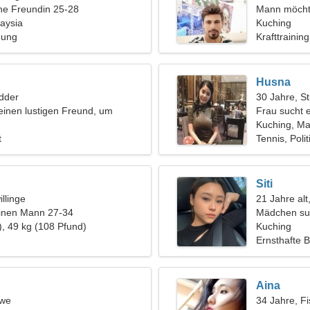
ine Freundin 25-28
Mann möcht
aysia
Kuching
hung
Krafttraining
Husna
dder
30 Jahre, St
einen lustigen Freund, um
Frau sucht 
u kochen
Kuching, Ma
t
Tennis, Poli
Siti
llinge
21 Jahre al
einen Mann 27-34
Mädchen su
), 49 kg (108 Pfund)
Kuching
Ernsthafte 
Aina
öwe
34 Jahre, F