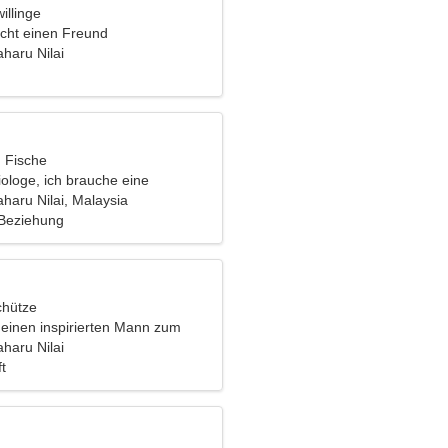
illinge
cht einen Freund
haru Nilai
, Fische
iologe, ich brauche eine
ne Frau
aru Nilai, Malaysia
 Beziehung
chütze
 einen inspirierten Mann zum
haru Nilai
t