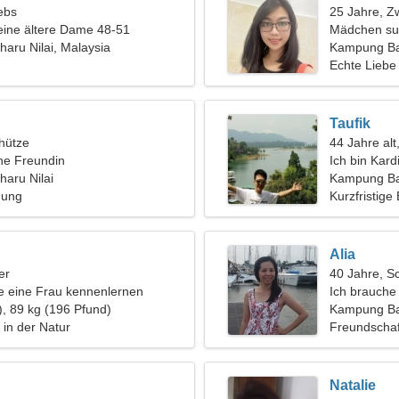
ebs
25 Jahre, Zw
eine ältere Dame 48-51
Mädchen su
aru Nilai, Malaysia
Kampung Ba
Echte Liebe
Taufik
hütze
44 Jahre alt
ine Freundin
Ich bin Kard
aru Nilai
wunderschö
Kampung Bah
hung
Kurzfristige
Alia
er
40 Jahre, S
 eine Frau kennenlernen
Ich brauche
), 89 kg (196 Pfund)
Reisen
Kampung Ba
in der Natur
Freundschaf
Natalie