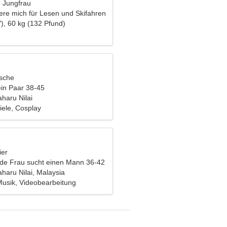
, Jungfrau
iere mich für Lesen und Skifahren
), 60 kg (132 Pfund)
ische
ein Paar 38-45
haru Nilai
ele, Cosplay
ier
nde Frau sucht einen Mann 36-42
aru Nilai, Malaysia
Musik, Videobearbeitung