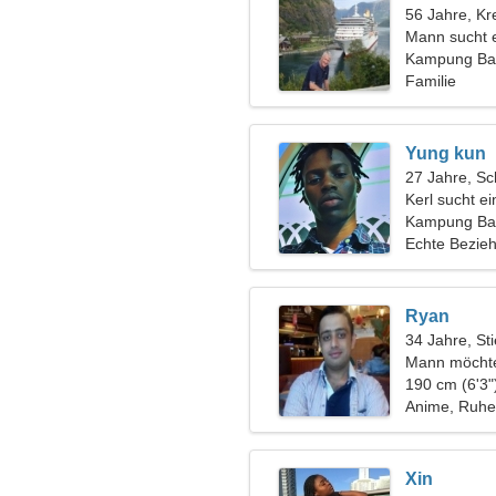
56 Jahre, Kr
Mann sucht 
Kampung Bah
Familie
Yung kun
27 Jahre, Sc
Kerl sucht e
Kampung Bah
Echte Bezie
Ryan
34 Jahre, Sti
Mann möchte
190 cm (6'3"
Anime, Ruhe 
Xin