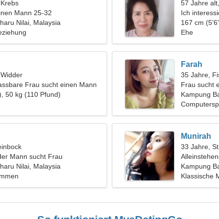
, Krebs
57 Jahre alt
einen Mann 25-32
Ich interess
aru Nilai, Malaysia
167 cm (5'6"
eziehung
Ehe
Farah
, Widder
35 Jahre, F
assbare Frau sucht einen Mann
Frau sucht 
), 50 kg (110 Pfund)
Kampung Ba
Computerspi
Munirah
einbock
33 Jahre, St
der Mann sucht Frau
Alleinstehe
aru Nilai, Malaysia
Kampung Bah
wimmen
Klassische 