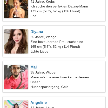
41 Jahre, Krebs
Ich suche den perfekten Dating-Mann
171 cm (5'8"), 62 kg (136 Pfund)
Ehe
Diyana
25 Jahre, Waage
Eine bezaubernde Frau sucht eine
leidenschaftliche Beziehung
165 cm (5'5"), 52 kg (114 Pfund)
Echte Liebe
Mal
35 Jahre, Widder
Mann möchte eine Frau kennenlernen
Chaah
Hundespaziergang, Geld
Angeline
32 Jahre, Löwe