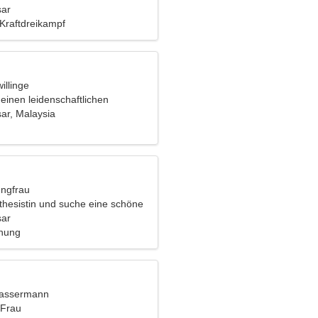
sar
Kraftdreikampf
illinge
einen leidenschaftlichen
nd
ar, Malaysia
ungfrau
sthesistin und suche eine schöne
sar
ehung
Wassermann
 Frau