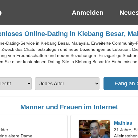
Anmelden
Neues
nloses Online-Dating in Klebang Besar, Ma
line-Dating-Service in Klebang Besar, Malaysia. Erweiterte Community-
en Zweck des Chats festzulegen und neue Beziehungen aufzubauen. Die 
lung von Freundschaften und neuen Beziehungen. Einzigartige Suchpro
en Sie einer kostenlosen Dating-Site in Klebang Besar für Einheimische,
Männer und Frauen im Internet
Mathias
dder
31 Jahre, S
eine ältere Dame
Alleinstehe