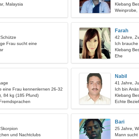
r, Malaysia
Klebang Be
Weinprobe, 
Farah
, Schütze
42 Jahre, Zw
ige Frau sucht eine
Ich brauche 
hung
ar
Wanderfreu
Klebang Bes
Ehe
Nabil
aage
41 Jahre, J
 eine Frau kennenlernen 26-32
Ich bin Anä
), 84 kg (185 Pfund)
Frau
Klebang Be
, Fremdsprachen
Echte Bezi
Bari
, Skorpion
25 Jahre, 
uchen und Nachtclubs
Mann sucht