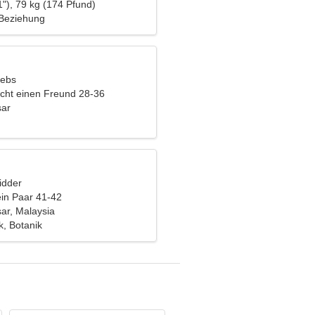
"), 79 kg (174 Pfund)
 Beziehung
rebs
cht einen Freund 28-36
sar
idder
ein Paar 41-42
ar, Malaysia
ik, Botanik