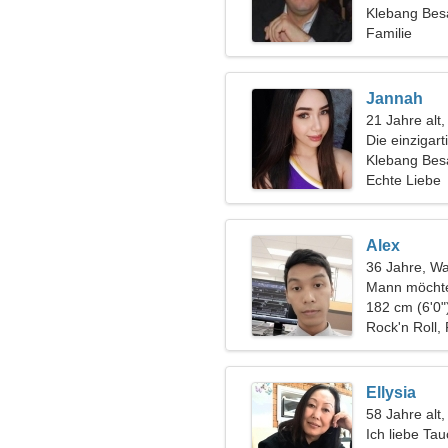
Klebang Besa
Familie
Jannah
21 Jahre alt
Die einzigart
Liebesbezie
Klebang Bes
Echte Liebe
Alex
36 Jahre, W
Mann möchte
182 cm (6'0"
Rock'n Roll
Ellysia
58 Jahre alt
Ich liebe Ta