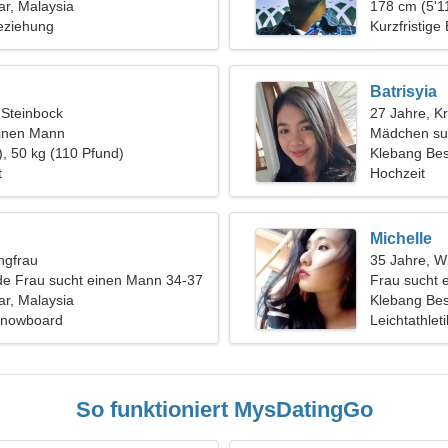
r, Malaysia
178 cm (5'11
eziehung
Kurzfristige
Batrisyia
 Steinbock
27 Jahre, K
einen Mann
Mädchen su
), 50 kg (110 Pfund)
Klebang Be
t
Hochzeit
Michelle
ngfrau
35 Jahre, W
de Frau sucht einen Mann 34-37
Frau sucht 
r, Malaysia
Klebang Bes
 Snowboard
Leichtathlet
So funktioniert MysDatingGo