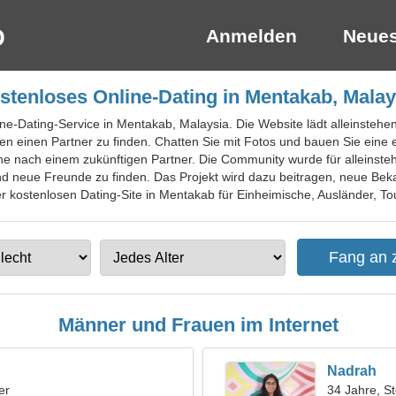
Anmelden
Neues
stenloses Online-Dating in Mentakab, Malay
ine-Dating-Service in Mentakab, Malaysia. Die Website lädt alleinste
en einen Partner zu finden. Chatten Sie mit Fotos und bauen Sie eine 
che nach einem zukünftigen Partner. Die Community wurde für alleinste
d neue Freunde zu finden. Das Projekt wird dazu beitragen, neue Beka
 kostenlosen Dating-Site in Mentakab für Einheimische, Ausländer, Tou
Männer und Frauen im Internet
Nadrah
er
34 Jahre, S