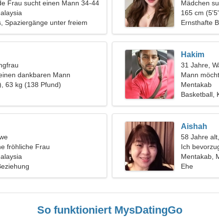
de Frau sucht einen Mann 34-44
Mädchen su
alaysia
165 cm (5'5"
s, Spaziergänge unter freiem
Ernsthafte 
Hakim
ngfrau
31 Jahre, 
 einen dankbaren Mann
Mann möcht
), 63 kg (138 Pfund)
Mentakab
Basketball, 
Aishah
öwe
58 Jahre al
ne fröhliche Frau
Ich bevorzu
alaysia
Mentakab, M
 Beziehung
Ehe
So funktioniert MysDatingGo