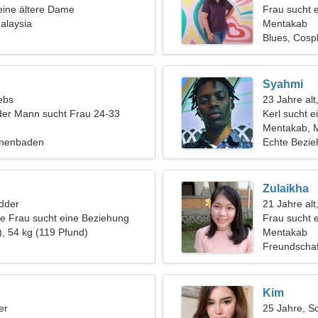
eine ältere Dame
Frau sucht 
alaysia
Mentakab
Blues, Cosp
Syahmi
ebs
23 Jahre alt
der Mann sucht Frau 24-33
Kerl sucht e
Mentakab, M
nnenbaden
Echte Bezi
Zulaikha
dder
21 Jahre al
ive Frau sucht eine Beziehung
Frau sucht 
), 54 kg (119 Pfund)
Mentakab
Freundschaf
Kim
er
25 Jahre, S