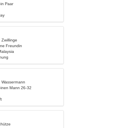
ein Paar
lay
, Zwillinge
ine Freundin
alaysia
ehung
t, Wassermann
einen Mann 26-32
t
chütze