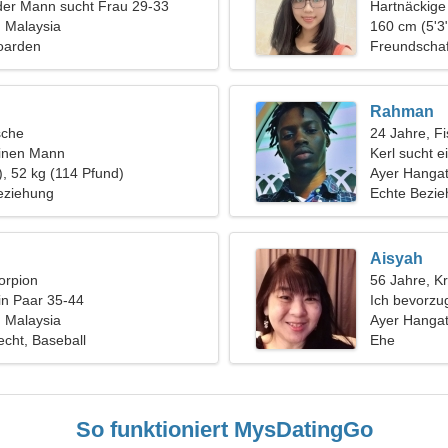
der Mann sucht Frau 29-33
Hartnäckige
 Malaysia
160 cm (5'3"
oarden
Freundschaf
Rahman
sche
24 Jahre, F
einen Mann
Kerl sucht e
), 52 kg (114 Pfund)
Ayer Hanga
eziehung
Echte Bezi
Aisyah
orpion
56 Jahre, K
in Paar 35-44
Ich bevorzu
 Malaysia
Ayer Hangat
echt, Baseball
Ehe
So funktioniert MysDatingGo