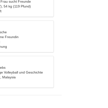
 Frau sucht Freunde
), 54 kg (119 Pfund)
t
ische
ine Freundin
t
ehung
rebs
ge Volleyball und Geschichte
, Malaysia