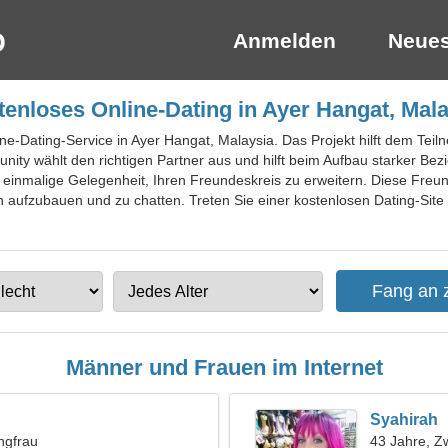
Anmelden
Neues
enloses Online-Dating in Ayer Hangat, Mal
ne-Dating-Service in Ayer Hangat, Malaysia. Das Projekt hilft dem Teiln
nity wählt den richtigen Partner aus und hilft beim Aufbau starker Be
einmalige Gelegenheit, Ihren Freundeskreis zu erweitern. Diese Freu
 aufzubauen und zu chatten. Treten Sie einer kostenlosen Dating-Site 
Männer und Frauen im Internet
Syahirah
ngfrau
43 Jahre, Zw