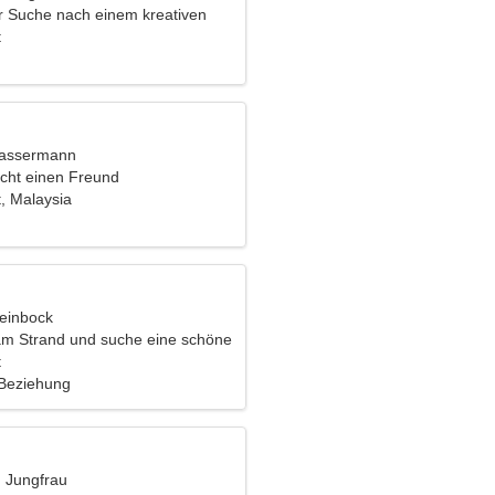
er Suche nach einem kreativen
t
Wassermann
cht einen Freund
, Malaysia
teinbock
 am Strand und suche eine schöne
t
 Beziehung
, Jungfrau