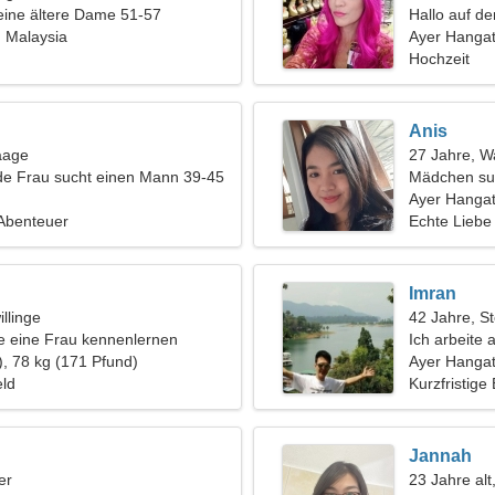
eine ältere Dame 51-57
Hallo auf d
 Malaysia
Freund
Ayer Hanga
Hochzeit
Anis
aage
27 Jahre, 
de Frau sucht einen Mann 39-45
Mädchen su
Ayer Hangat
 Abenteuer
Echte Liebe
Imran
llinge
42 Jahre, S
 eine Frau kennenlernen
Ich arbeite
), 78 kg (171 Pfund)
Frau
Ayer Hanga
eld
Kurzfristige
Jannah
er
23 Jahre alt