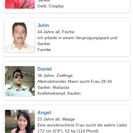
Sarikei
Geld, Cosplay
John
44 Jahre alt, Fische
Ich arbeite in einem Vergnügungspark und
suche eine qualifizierte Frau
Sarikei
Familie
Daniel
36 Jahre, Zwillinge
Alleinstehender Mann sucht Frau 28-34
Sarikei, Malaysia
Kraftdreikampf, Kaufen
Angel
23 Jahre alt, Waage
Eine wunderschöne Frau sucht die wahre Liebe
172 cm (5'8"), 52 kg (114 Pfund)