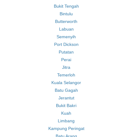
Bukit Tengah
Bintulu
Butterworth
Labuan
Semenyih
Port Dickson
Putatan
Perai
Jitra
Temerloh
Kuala Selangor
Batu Gagah
Jerantut
Bukit Bakri
Kuah
Limbang
Kampung Peringat
Batu Arang